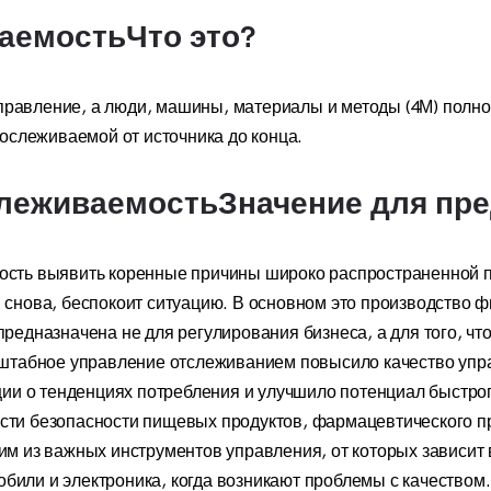
аемостьЧто это?
правление, а люди, машины, материалы и методы (4М) полно
ослеживаемой от источника до конца.
леживаемостьЗначение для пр
ть выявить коренные причины широко распространенной пр
 и снова, беспокоит ситуацию. В основном это производств
едназначена не для регулирования бизнеса, а для того, чт
штабное управление отслеживанием повысило качество упра
ии о тенденциях потребления и улучшило потенциал быстрог
асти безопасности пищевых продуктов, фармацевтического п
 из важных инструментов управления, от которых зависит
мобили и электроника, когда возникают проблемы с качеств