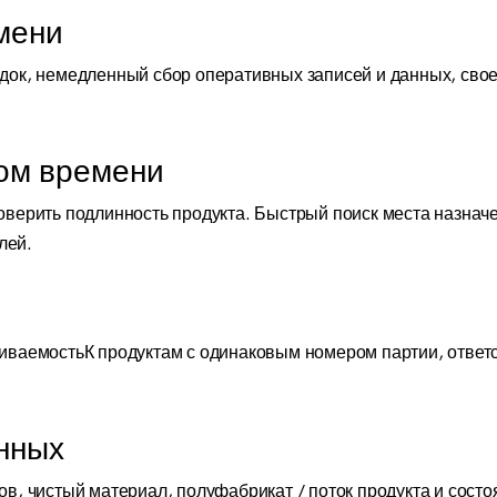
мени
ок, немедленный сбор оперативных записей и данных, свое
ом времени
ерить подлинность продукта. Быстрый поиск места назначе
лей.
ваемостьК продуктам с одинаковым номером партии, ответст
анных
, чистый материал, полуфабрикат / поток продукта и состо