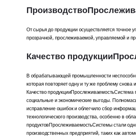
ПроизводствоПрослежив
От сырья до продукции осуществляется точное у
прозрачной, прослеживаемой, управляемой и пр
Качество продукцииПрос
В обрабатывающей промышленности неспособнос
которая повторяет одну и ту же проблему снова
Качество продукцииПрослеживаемостьСистема пр
социальные и экономические выгоды. Полномас
исправление ошибок и облегчило сбор информац
технологического производства, особенно в обл
продуктовПрослеживаемостьСистемы стали одним
производственных предприятий, таких как авто