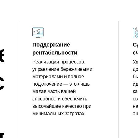
ренный
Поддержание
С
рентабельности
с
Реализация процессов,
Уд
управление бережливыми
до
ск
материалами и полное
бы
подключение — это лишь
ид
малая часть вашей
ка
способности обеспечить
с
высочайшее качество при
на
минимальных затратах.
ан