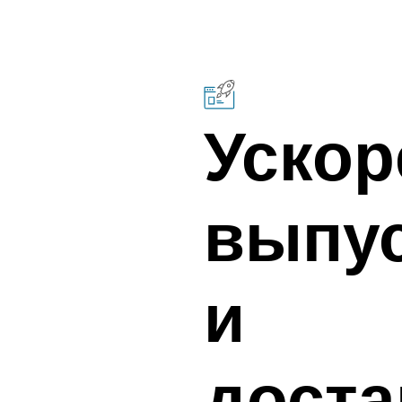
Уско
выпу
и