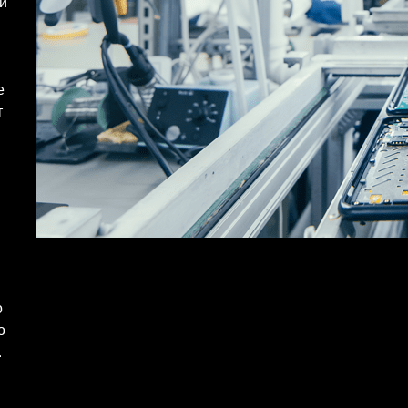
й
е
т
о
о
.