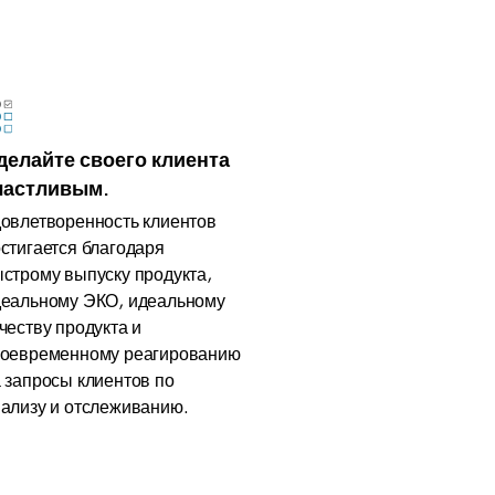
делайте своего клиента
частливым.
овлетворенность клиентов
стигается благодаря
строму выпуску продукта,
еальному ЭКО, идеальному
честву продукта и
воевременному реагированию
 запросы клиентов по
ализу и отслеживанию.