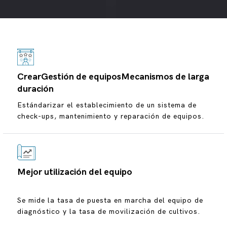
sistemas pueden mejorar significativamente la eficiencia de
producción, reducir los costos de producción y
mejorarServiciosCalidad. En general,Gestión de equiposEl
sistema forma parte integrante del funcionamiento de una
empresa proporcionando datos en tiempo real,
optimizando la adopción de decisiones, reduciendo las
tasas de fracaso y mejorando la seguridad y la
CrearGestión de equiposMecanismos de larga
competitividad.
duración
Estándarizar el establecimiento de un sistema de
check-ups, mantenimiento y reparación de equipos.
Mejor utilización del equipo
Se mide la tasa de puesta en marcha del equipo de
diagnóstico y la tasa de movilización de cultivos.