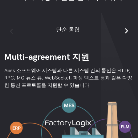
단순 통합
Multi-agreement 지원
주요 사업 데이터 동기화
관련 기사PLM생산 공정에 관계
전체 창고 및 실제 재고의 조화
Sync 다른 시스템 데이터
Aiiiss 소프트웨어 시스템과 다른 시스템 간의 통신은 HTTP,
나. 기본적인 자료 공용영역: 자료 방향: ERP MES주요사업
PLM MES Data synergy는 두 시스템 간의 데이터 공유 및
MES WMS융합이 있는 3개의 주요 지역이 있습니다: 첫째
다른 시스템과의 인터페이스는 다음과 같은 단계에서 주로
RPC, MQ 뉴스 큐, WebSocket, 파싱 텍스트 등과 같은 다양
ERP기업의 다양한 분야와 기업을 위한 핵심 체계 및 다른 체
상호 작용을 통해 생산 공정의 전체 통합 및 최적화를 달성합
로, pre-materials의 생산을 위한 지도; 둘째로, 생산에 있는
반영됩니다.
한 통신 프로토콜을 지원할 수 있습니다.
계를 위한 기본적인 자료의 맞은편에 정보에 출입구입니다,
니다. 현대 사업에서,PLM MES Data synergism은 생산 효율
물자의 통제; 그리고 제 3의, 완제품의 따로 잇기 그리고 re-
1. 명세 통합 접근 방식의 식별: 다른 애플리케이션 시나리오
둘 다ERP기반 (ERP기본 데이터는 PDF 이외의 파생됩니다.
향상, 비용 절감, 오류 감소 및 결함 감소, 제품 품질 개선 및
entry. 따라서 두 시스템 사이의 인터페이스는 주로이 세 가
와 필요에 따라 적합한 통합 접근 방식을 선택하십시오. 실
그래서,MES기본 데이터는ERP관련 기사 기본 데이터는 일
고객 요구를 충족하는 추세가되었습니다.PLM MES
지 방법으로 분석됩니다.
시간 데이터 공유 및 교환이 필요한 경우 웹은 가능합니다.
반적으로 다음과 같습니다: 물자 자료, 창고 자료, 생산 라인
Synergy는 다음과 같은 데이터에 주로 근거합니다.
사전 제작 명령 인터페이스: 인터페이스 방향은MES WMS,
서비스통합; 데이터베이스 통합은 데이터 변환 및 전송의 시
자료, 가공 자료, 과정 노선 자료, MBOM 자료, 기초 자료에
제품 설계 데이터, 공정 데이터, 품질 데이터, 생산 공정 데이
주된 영수증 공용영역의 생산.
간과 비용을 줄일 수 있는지 선택 할 수 있습니다; 데이터의
있는 견실함을 지키기 위하여 기초를 두어, MES다른 기본적
터, 공급망 데이터
양이 작으면 파일 전송 통합을 선택할 수 있습니다.
인 정보가 필요합니다. MES중앙 정비.
사전 제작 명령은 데이터 인터페이스를 적용합니다. WMS