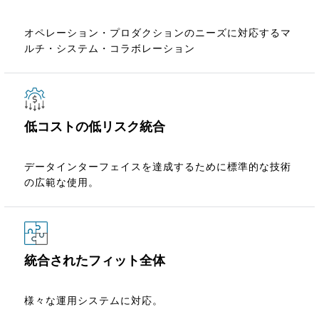
ム、インターフェースまで幅広く異なります。
フェイスに返される原料および終了するプロダクトのため
設定とインターフェイスとAPI上の制御は、権限のある担
の原料。
当者がデータにアクセスし、操作できるようにする必要が
オペレーション・プロダクションのニーズに対応するマ
あります。
ルチ・システム・コラボレーション
低コストの低リスク統合
データインターフェイスを達成するために標準的な技術
の広範な使用。
統合されたフィット全体
様々な運用システムに対応。