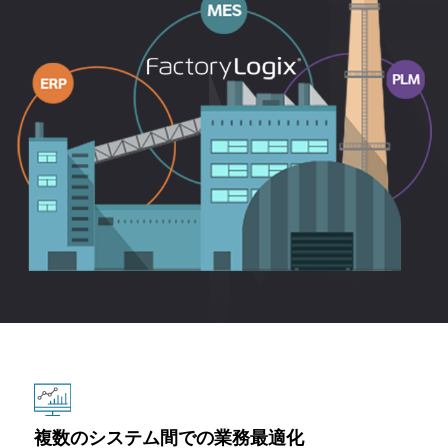
試作前のコマンドインターフェイス:インターフェイスの
Web が利用可能です。サービス統合; データベースの統合
ベースデータERP一貫した。 基本データには以下が含まれ
し、顧客のニーズを満たしているという利点で、トレンド
方向はありますMESプレゼントWMS、マスターのレシー
は、データ変換と伝送の時間が短縮されれば選択できま
ます: 素材データ、倉庫データ、生産ラインデータ、プロ
となっています。PLMそして、MES Synergy は、主に以
ト インターフェイスの生産。
す。データの量が小さい場合は、ファイル転送の統合を選
セスデータ、プロセスルートデータ、MBOMデータ、上記
下のデータに基づいています。
択することができます。
の基本データの一貫性を確保するために基づいて、 MES
プリプロダクションコマンドは、データインターフェイス
製品設計データ、プロセスデータ、品質データ、工程デー
自分で実行する他の基本情報が必要です。 MES中央維
を強化します。 WMSプレゼントMES、生産の鉛データ イ
2。 インターフェイスと API の設定: インターフェイスと
タ、サプライチェーンデータ
持。
ンターフェイス。
APIをシステム内で構成し、他のシステムとの通信とデー
タ交換を有効にします。 通信中のデータのセキュリティと
ドキュメント インターフェイスを計画: データ オリエンテ
生産のコマンド インターフェイス: インターフェイスの方
信頼性を確保するために、インターフェイスとAPIの構成
ーションERPプレゼントMESプロジェクト文書は主に生産
向はありますMESプレゼントWMS材料はインターフェイ
とパラメータ設定が必要です。
計画です。 ERP生産計画を計算しました。 MESミディア
スを凍結します。
ム 一般および総計リードプランWMSドッキングは、イン
3。 テストとデバッグ:システムやその他のシステムを統合
ターフェイスではありません。
ポストプロダクションコマンドインターフェイス:インタ
する前にテストとデバッグが必要です。 テストには、イン
ーフェイスの方向はMESプレゼントWMS、完全なリポジ
ターフェイスとAPIの機能をテストして、データの有効性
3。 計画された結果のためのデータ インターフェイス: デ
トリ インターフェイス、インターフェイスに返される原
と完全性を確認します。デバッグには、統合中にエラーの
ータオリエンテーションMESプレゼントERP生産リード、
料。
ソートと修復が含まれます。
プロセス報告、従業員の時間、 物質的な消費データ、物質
的な無駄、物質的な悪いデータ、プロダクト終りの生命デ
ポストプロダクション ディレクティブ 実装 データ インタ
4。 権限のセキュリティと制御:システムと他のシステム間
ータ、プロダクト オフライン データ、個々の企業、別の
ーフェイス: インターフェイス 方向はWMSプレゼント
のスムーズな接続を達成するために、権限のデータのセキ
ビジネス モデル、 生産プロセスは、システムからシステ
MES完成品のデータインターフェイス、データ インター
複数のシステム間での業務最適化
ュリティと制御を考慮する必要があります。 セキュリティ