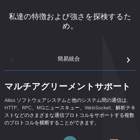
私達の特徴および強さを探検するた
め。
簡易統合
マルチアグリーメントサポート
主な業務データの同期
コーディネートPLM生産プロセ
倉庫全体と実際の在庫の調和
他のシステムデータを同期
スとの関係
Aiiiss ソフトウェアシステムと他のシステム間の通信は、
お問い合わせ 基本的なデータ インターフェイス: データ方
MESそして、WMS収斂がある3つの主要な領域がありま
他のシステムとのインターフェイスは、主に次の手順で反
HTTP、RPC、MQニュースキュー、WebSocket、解析テキ
向: ERPプレゼントMESインフォメーションERP企業や企
PLMそして、MESデータの相乗効果は、2つのシステム間
す:まず、前材料の生産のためのリード;第二に、生産中の
映されます。
ストなどのさまざまな通信プロトコルをサポートする複数
業向けのコアシステム、その他のシステムのための基本デ
でのデータ共有と相互作用を指し、完全な統合と生産プロ
材料の制御;そして第三に、オフラインおよび完成品の再
1。 統合アプローチの特定: 異なるアプリケーションシナ
のプロトコルを横断することができます。
ータなど、さまざまな分野における情報へのゲートウェイ
セスの最適化を実現します。 現代ビジネスでは、PLMそ
入力。 2つのシステム間のインターフェイスは、主にこれ
リオとニーズに基づいて、適切な統合アプローチを選択し
です。 両方ともERPベース (ベース)ERP基本データはPDF
して、MESデータのシナジーは、生産効率を改善し、コス
らの3つの方法で解析されます。
ます。 リアルタイムのデータ共有と交換が必要な場合は、
以外のものから取得します。 お問い合わせMES使用する
トを削減し、エラーや不足を減らし、製品の品質を改善