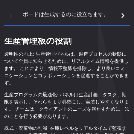
ボードは生成するのに役立ちます。
生産管理板の役割
ボードは指示にインテルです。
ボードはビジュアル管理ツール
取締役会は経営改善の手段で
生産および輸送の指示
過剰生産と過渡の防止
アクティブ警告と早期警告
です。
す。
透明性の向上: 生産管理パネルは、製造プロセスの状態に
基板の基本機能です。 この情報は、視覚の板に明確に示さ
生産および輸送の仕事の指示は板の最も基本的な機能で
パネルは、所定の規則に従って使用しなければなりませ
ワークショップパネルは、損失や混乱を回避し、適切に監
ついて全員に知らせるために、リアルタイム情報を提供し
れています。, どのくらい, いつ、どこで取得し、移動する
パネルは、物理的なオブジェクトで常に移動しなければな
ボードの場合、プロセス機器が不良品を生成できなかった
す。 市場予測や注文に基づいて、当社の本社での生産管理
ん。 ルールの1つは「生産無し、板なしの輸送」です。 こ
視基準と異常な警告メカニズムを設定することにより、生
ます。 これにより、情報不整脈を排除し、より良いコミュ
方法. 削除の回数、時間、方法、シーケンス、時間、時間
らないので、オーバープロダクションを制御でき、生産の
場合、トリガーの使用規則の1つは「悪い製品が後工程に
部門によって引き出される生産指示は、総組立ラインを満
の規則に従って、プロセスはボードなしで作り出され、輸
産の安全性と安定性を向上させるために役立ちます。潜在
ニケーションとコラボレーションを促進することができま
などは、さまざまなプロセスの労働者に明確です。 その結
順序を示し、オンサイトの管理手順を簡素化します。 視覚
送信できない」ことであり、後工程の要件が満たされてい
たし、前処理の生産は基板に基づいています。 生産および
送されず、パネルの数はそれに応じて減ります。 パネルは
的なリスクをタイムリーに検知し、企業の位置に関するデ
す。
果、プレートは生産ラインの神経のように、出金と生産指
的な管理を可能とします。 予備品の名前、生産、生産の時
ないことであり、フルラインの停止を引き起こします。こ
配達の量、時間、目的地、位置、伝達等に関する情報はア
必要な量だけを示しているので、それらは自動的に重複お
ータと組み合わせている早期警告通知を提供します。
示を送信し、過剰な生産と過剰な在庫を制御する。 板は流
間および方法、配達の場所および量は板で示されます、こ
れにより、問題がすぐに明らかになり、迅速な改善策が問
センブリ プロセスから先に進む板で記録されますトレーサ
よび配達を防ぐのに使用されています。
生産プログラムの最適化: パネルは生産計画、タスク、期
動性を加速し、コストを削減する上で重要な役割を果たし
れは生産現場の人が独立してそして明確な方法で問題を判
題を解決することができます。 この方法では、問題が解決
ビリティお問い合わせ アセンブリ ラインは前のプロセス
限を表示し、それらをより明確にし、実装しやすくなりま
ます。
断し、対処することを可能にします。 同時に、管理者はプ
されただけでなく、生産ラインの「物理的」も増加し、生
のために使用される予備品に付けられた板を取除きます。
す。 チームは、クライアントのニーズを満たすために、次
ロセスの生産能力、在庫状況、スタッフの生産能力へのア
産性の向上をもたらします。 細い生産方法の目標は、ボー
プリプロセスは、これらのパネルから取られた量だけを生
のことを行う必要があります。
クセス、および改善された管理を提供します。
ドがこの方向に動くためのツールを提供しながら、「ゼロ
成し、それらを生成するために「ポストプロセス」と「時
ストックパイル」として終わることです。
間適切な生産」が使用されます。
株式・廃棄物の削減: 在庫レベルをリアルタイムで監視す