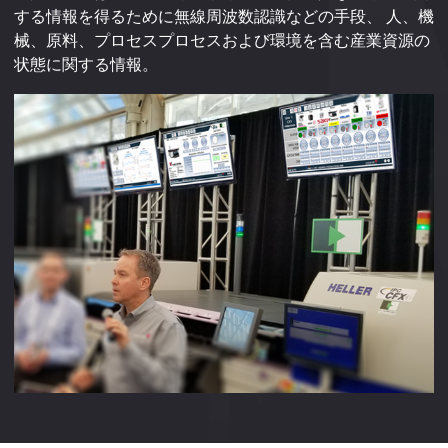
する情報を得るために無線周波数認識などの手段、 人、機
械と機械、機械、人、機械、環境のつながりの広がりと深
し、デジタル空間における強力な情報処理能力、産業
る視覚化と可視化、および外部の物理エンティティティテ
など、仮想空間に基づく意思決定
改善することができます。 (c) 最適な目的を達成するため
械、原料、プロセスプロセスおよび環境を含む産業資源の
さが広がりました。
IoT（IIoT）物理的な産業チェーンの機能は有効な意思決定
ィティティに対するリアルタイム応答の完了について。
に、原材料、製造工程、製造工程、製造環境の生産を最適
状態に関する情報。
を提供します。
化します。