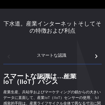
下水道。産業インターネットそしてそ
の特徴および利点
スマートな認識
スマートな認識は...産業
接続します。産業IoT（IIoT）前
数値モデリングは...産業
リアルタイム解析は...産業
精密制御は...産業IoT（IIoT）ミ
反復的な最適化はあります産業
IoT（IIoT）バシス
提条件
IoT（IIoT）方法論
IoT（IIoT）意味
ッション
IoT（IIoT）エフェクト
産業生産、兵站学およびマーケティングの鎖からの大きい
産業用リソースは、有線または無線またはインターネット
デジタルモデリングは、産業資源をデジタル空間にマッピ
知覚された産業資源データに関して、技術的な分析手段に
産業資源、情報相互接続、デジタルモデリング、リアルタ
産業IoT（IIoT）システムは、産業資源の処理、分析および
データに直面して、産業IoT（IIoT）センサーの使用、 (c)
で互いに簡単に、効率的に接続できます。産業IoT（IIoT）
ングし、仮想世界における工業生産プロセスをシミュレー
よるデジタル空間でのリアルタイム処理、仮想空間と現実
イム解析、産業資源の産業資源事業者、運用および情報や
保存によって、効果的で継承された知識ベース、モデルバ
感覚的手段は、産業ライフサイクル全体で異なる寸法に関
(a)産業資源データを相互接続するための情報チャネル 機
トし、工業生産プロセスの全要素の抽象モデリングを実現
空間における産業資源の状況の獲得、抽象データのさらな
り取り、シームレスな連携に理解できるコマンドへの変換
ンクおよびリソースベースを作成する、継続的に学習し、