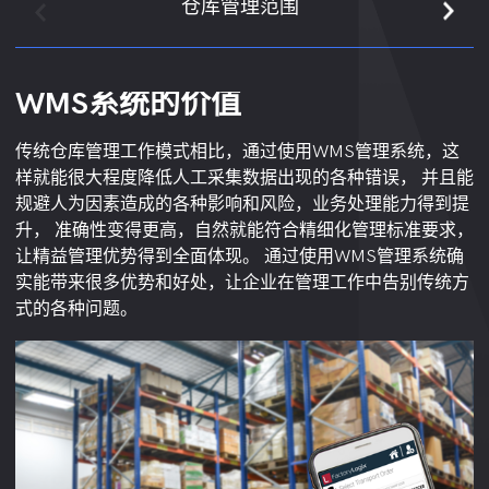
仓库管理范围
WMS系统的价值
智能化出入库管理
盘点仓库实际库存
物料不同仓库/储位质检的调拨
监控物料库存情况
确保供应商来料质量
仓管管理多维度分析
传统仓库管理工作模式相比，通过使用WMS管理系统，这
仓储管理系统使用条码/rfid技术规范货物以及库位的标记，
仓储管理系统可以支持抽检清点、临时清点、定期清点、反
调拨提供多种功能和改善，如：
实时监控仓库内货物的流动情况，准确追踪库存变化。无论
对供应商提供的原材料和零部件进行质量检查和验证。 该模
WMS系统收集并分析大量的仓储数据，形成实时的数据报
样就能很大程度降低人工采集数据出现的各种错误， 并且能
通过灵活的入库方案，智能引导货物的入库， 在入库过程
复清点等等多种清点途径，通过系统创建清点任务， 用pda
是入库、出库还是转移， 系统都能及时更新库存信息，让仓
块涵盖了来料质量数据的采集、分析、报告和追溯等功能，
告和分析结果。企业可以通过这些数据了解仓库运营状况、
加快库存周转率：调拨可确保货物存放在最适合的储位，而
规避人为因素造成的各种影响和风险，业务处理能力得到提
中，可以展示优选的入库库位，仓库作业人员仅需前往建议
扫码枪批量扫描清点，清点完成后可以形成清点数据对比以
库人员随时了解当前库存水平。 这样，企业可以精确掌握库
以确保来料符合质量要求，并提供实时的质量指标和报告。
库存周转率、订单处理效率等关键指标。凭借这些数据支
不是停留在不必要的储位上；
升， 准确性变得更高，自然就能符合精细化管理标准要求，
的库位进行入库， 并扫描货物的条码以及库位的条码，就可
及相关的清点报表等。
存状态，避免库存积压和缺货现象，提高库存周转率。
持，企业可以做出明智决策，优化仓库管理策略，提高工作
让精益管理优势得到全面体现。 通过使用WMS管理系统确
以将货物的具体库位记录到系统当中。 系统既可以优化入库
效率。
最大程度地优化存储空间：调拨可确保货物存放在可用空间
系统自动分配和监控，实时跟踪订单状态。系统根据库存情
实能带来很多优势和好处，让企业在管理工作中告别传统方
路径，又能迅速精确记录存放库位。
的最佳位置；
况和订单优先级，将订单分配给最合适的仓库位置。 仓库人
式的各种问题。
仓储管理系统具备订单智能合并功能，可以批量拣货，散装
员按照系统指示进行处理，提高了订单处理的准确率和速
统一库存管理：调拨可确保企业在不同仓库或库区间的库存
拣货等，在拣货出库过程中， 仓库作业人员通过pda扫码枪
度。 这样，企业能够更快地响应顾客需求，提高客户满意
管理一致性，以减少重复操作或错误；
查看拣货出库单，pda扫码枪上根据先进先出等出库方案智
度。
能展示货物的具体所在库位， 仓库作业人员仅需前往该库位
优化库存管理：调拨可通过将货物移动到需要加紧物料管理
进行扫描拣货出库就可以。 拣货出库完成之后，系统中相应
的区域来帮助企业优化库存管理。
的库存数据可以自动变少。
提高货架利用率：根据货物的需求量和货架的类型和数量，