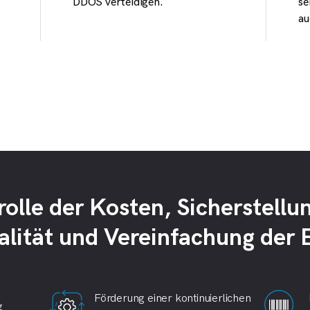
DDOS verteidigen.
se
au
olle der Kosten, Sicherstellu
lität und Vereinfachung der 
Förderung einer kontinuierlichen
g