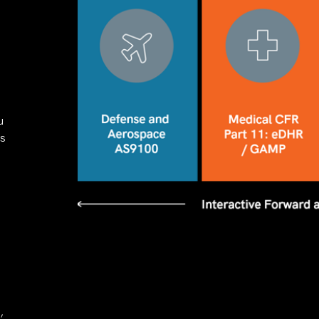
u
Es
,