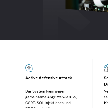
usammenbruch oder -
.
 haben.
Active defensive attack
Se
D
Das System kann gegen
Ve
gemeinsame Angriffe wie XSS,
se
CSRF, SQL Injektionen und
Ko