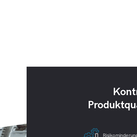
Kontr
Produktqua
Risikominderun