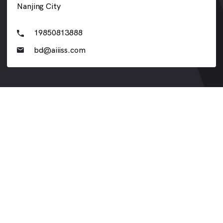
Nanjing City
19850813888
bd@aiiiss.com