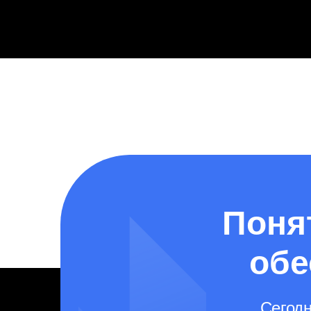
Понят
обе
Сегод