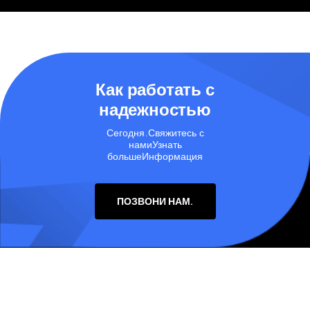
Как работать с
надежностью
Сегодня.Свяжитесь с
намиУзнать
большеИнформация
ПОЗВОНИ НАМ.